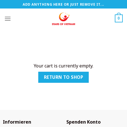
Zum
ADD ANYTHING HERE OR JUST REMOVE IT...
Inhalt
springen
0
Your cart is currently empty.
RETURN TO SHOP
Informieren
Spenden Konto