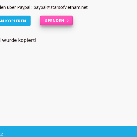
en über Paypal : paypal@starsofvietnam.net
SPENDEN
AN KOPIEREN
 wurde kopiert!
tz