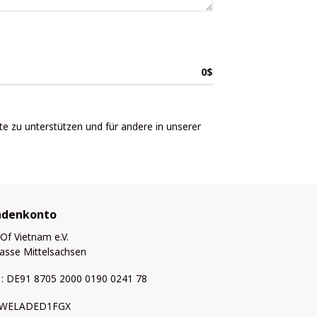
0
$
e zu unterstützen und für andere in unserer
ndenkonto
 Of Vietnam e.V.
asse Mittelsachsen
: DE91 8705 2000 0190 0241 78
: WELADED1FGX