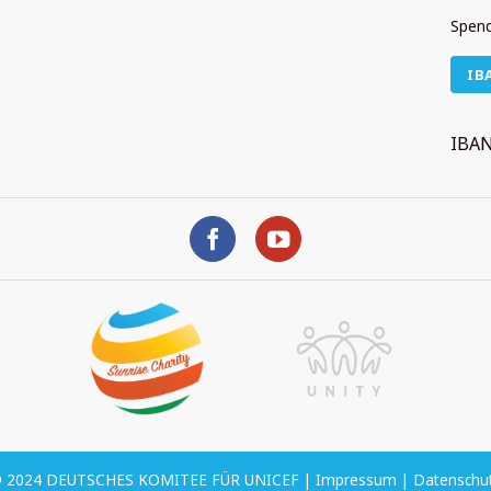
Spend
IB
IBAN
 2024 DEUTSCHES KOMITEE FÜR UNICEF |
Impressum
|
Datenschu