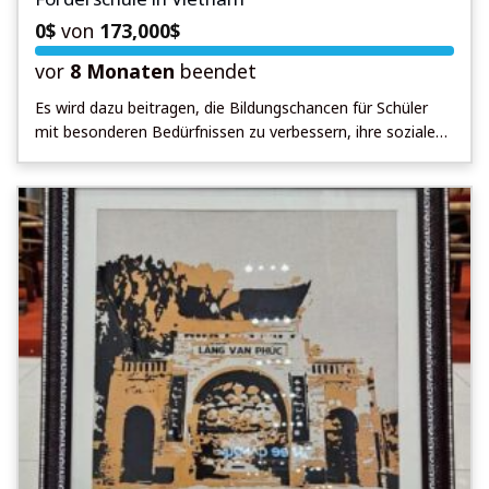
0
$
von
173,000
$
vor
8 Monaten
beendet
Es wird dazu beitragen, die Bildungschancen für Schüler
mit besonderen Bedürfnissen zu verbessern, ihre soziale
Integration zu fördern und ihre individuelle Entwicklung und
Selbständigkeit zu unterstützen. Hintergrund: In Vietnam
gibt es einen wachsenden Bedarf an
Bildungseinrichtungen, die auf die Bedürfnisse von
Schülern mit besonderen pädagogischen Bedürfnissen
eingehen. Trotz einiger Fortschritte im Bildungssystem
des Landes gibt