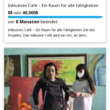
Inklusives Café – Ein Raum für alle Fähigkeiten
0
$
von
40,000
$
vor
8 Monaten
beendet
Inklusives Café – Ein Raum für alle Fähigkeiten Ziel des
Projekts: Das inklusive Café wird ein Ort, an dem
Menschen mit und ohne Behinderungen
zusammenkommen, um in einem unterstützenden Umfeld
zu lernen, zu arbeiten und Kontakte zu knüpfen. Die
einzigartigen Fähigkeiten und Talente jedes Einzelnen
werden hier geschätzt und gefördert. Das Café wird von
benachteiligten