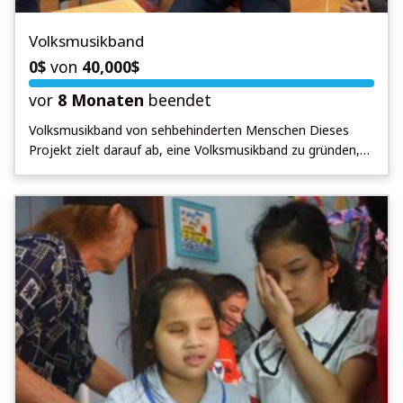
Volksmusikband
0
$
von
40,000
$
vor
8 Monaten
beendet
Volksmusikband von sehbehinderten Menschen Dieses
Projekt zielt darauf ab, eine Volksmusikband zu gründen,
die ausschließlich aus sehbehinderten Menschen besteht.
Die Band soll traditionelle Musik aufführen und gleichzeitig
das Bewusstsein für die Fähigkeiten sehbehinderter
Menschen stärken. Durch die Teilnahme an diesem
Musikprojekt erhalten die Musikerinnen und Musiker die
Möglichkeit, ihre künstlerischen Talente zu entfalten, sich
mit