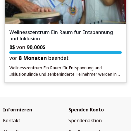
Wellnesszentrum Ein Raum für Entspannung
und Inklusion
0
$
von
90,000
$
vor
8 Monaten
beendet
Wellnesszentrum Ein Raum für Entspannung und
InklusionBlinde und sehbehinderte Teilnehmer werden in
verschiedenen Bereichen der Massage- und
Wellnessdienstleistungen ausgebildet, wobei traditionelle
vietnamesische Heilmethoden mit modernen Techniken
kombiniert werden. Die Ausbildungsinhalte und
Wellnessangebote umfassen: 1. Traditionelle
Informieren
Spenden Konto
vietnamesische Kräuterbehandlungen: – Einsatz von
altbewährten Heilpflanzen in Kombination mit modernen
Kontakt
Spendenaktion
Massagetechniken, um die Heilung und Entspannung zu