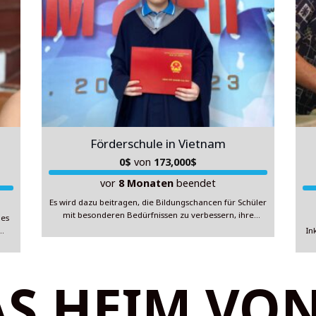
Förderschule in Vietnam
0
$
von
173,000
$
vor
8 Monaten
beendet
Es wird dazu beitragen, die Bildungschancen für Schüler
mit besonderen Bedürfnissen zu verbessern, ihre
des
soziale Integration zu fördern und ihre individuelle
In
Entwicklung und Selbständigkeit zu unterstützen.
Hintergrund: In Vietnam gibt es einen wachsenden
n
Bedarf an Bildungseinrichtungen, die auf die
fen.
S HEIM VON
Bedürfnisse von Schülern mit besonderen
pädagogischen Bedürfnissen eingehen. Trotz einiger
as
Au
Fortschritte im Bildungssystem des Landes gibt
T