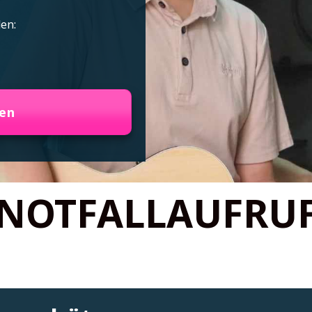
en:
den
NOTFALLAUFRU