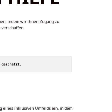
nsatz von altbewährten Heilpflanzen in Kombination
t modernen Massagetechniken, um die Heilung und
Entspannung zu fördern. 2.
hen, indem wir ihnen Zugang zu
 verschaffen.
 geschätzt.
ng eines inklusiven Umfelds ein, in dem