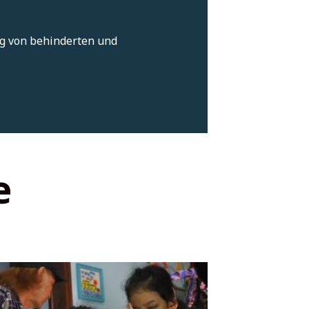
ung von behinderten und
e