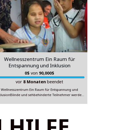
Wellnesszentrum Ein Raum für
Entspannung und Inklusion
0
$
von
90,000
$
vor
8 Monaten
beendet
Wellnesszentrum Ein Raum für Entspannung und
klusionBlinde und sehbehinderte Teilnehmer werden
in verschiedenen Bereichen der Massage- und
Wellnessdienstleistungen ausgebildet, wobei
traditionelle vietnamesische Heilmethoden mit
 HILFE
modernen Techniken kombiniert werden. Die
sbildungsinhalte und Wellnessangebote umfassen: 1.
raditionelle vietnamesische Kräuterbehandlungen: –