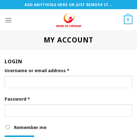
Zum
ADD ANYTHING HERE OR JUST REMOVE IT...
Inhalt
springen
0
MY ACCOUNT
LOGIN
Username or email address
*
Password
*
Remember me